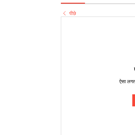
पीछे
ऐसा लगता