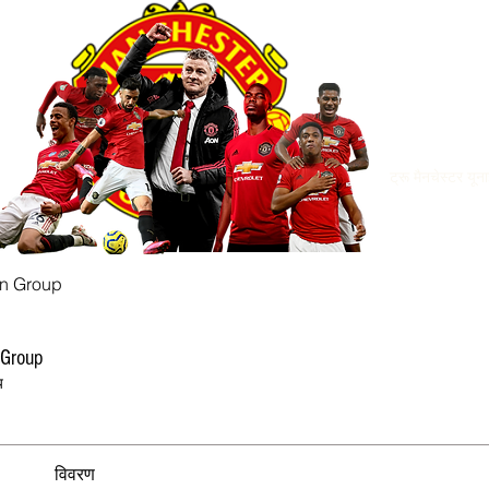
ट्रू मैनचेस्टर यून
an Group
 Group
य
विवरण