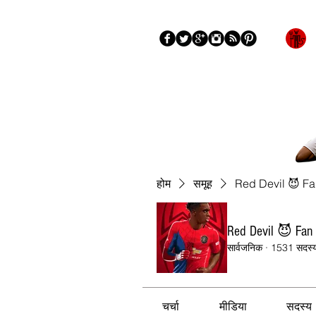
ब्लॉग
के बारे में
More
होम
समूह
Red Devil 😈 F
Red Devil 😈 Fan
सार्वजनिक
·
1531 सदस्
चर्चा
मीडिया
सदस्य