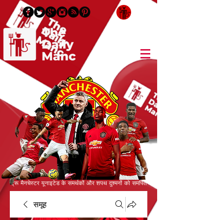
लॉगिन करें / साइन अप करें
ट्रू मैनचेस्टर यूनाइटेड के समर्थकों और शपथ दुश्मनों को समर्पित
समूह